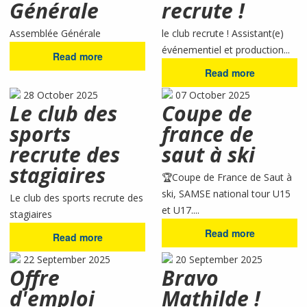
Générale
recrute !
Assemblée Générale
le club recrute ! Assistant(e)
événementiel et production...
Read more
Read more
28 October 2025
07 October 2025
Le club des
Coupe de
sports
france de
recrute des
saut à ski
stagiaires
🏆Coupe de France de Saut à
ski, SAMSE national tour U15
Le club des sports recrute des
et U17....
stagiaires
Read more
Read more
22 September 2025
20 September 2025
Offre
Bravo
d'emploi
Mathilde !