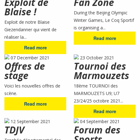
Exploit de
Fan Zone
Blaise !
During the Beijing Olympic
Winter Games, Le Coq Sportif
Exploit de notre Blaise
is organising a...
Giezendanner qui vient de
réaliser la...
Read more
Read more
07 December 2021
23 October 2021
Offres de
Tournoi des
stage
Marmouzets
Voici les nouvelles offres de
18ème TOURNOI des
scène.
MARMOUZETS U9; U7
23/24/25 octobre 2021...
Read more
Read more
12 September 2021
04 September 2021
TDJV
Forum des
Sports