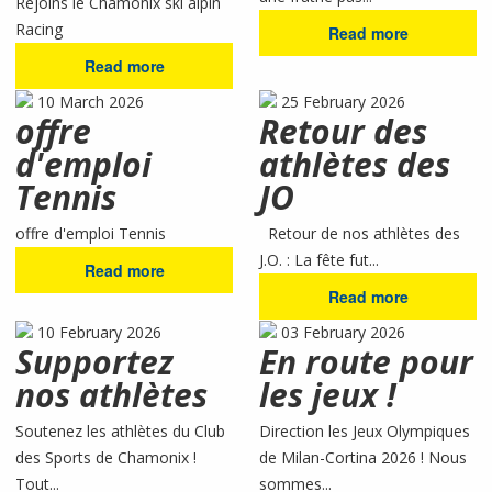
Rejoins le Chamonix ski alpin
Racing
Read more
Read more
10 March 2026
25 February 2026
offre
Retour des
d'emploi
athlètes des
Tennis
JO
offre d'emploi Tennis
Retour de nos athlètes des
J.O. : La fête fut...
Read more
Read more
10 February 2026
03 February 2026
Supportez
En route pour
nos athlètes
les jeux !
Soutenez les athlètes du Club
Direction les Jeux Olympiques
des Sports de Chamonix !
de Milan-Cortina 2026 ! Nous
Tout...
sommes...