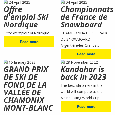
24 April 2023
04 April 2023
Offre
Championnats
d'emploi Ski
de France de
Nordique
Snowboard
Offre d'emploi Ski Nordique
CHAMPIONNATS DE FRANCE
DE SNOWBOARD
Read more
Argentière/les Grands...
Read more
15 January 2023
28 November 2022
GRAND PRIX
Kandahar is
DE SKI DE
back in 2023
FOND DE LA
The best slalomers in the
VALLÉE DE
world will compete at the
CHAMONIX
Alpine Skiing World Cup...
MONT-BLANC
Read more