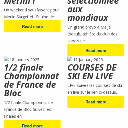
Merlin !
sélectionnée
aux
Un weekend satisfaisant pour
mondiaux
Merlin Surget et l’Equipe de...
Read more
Un grand bravo à Meije
Bidault, athlète du club des
sports de...
Read more
18 January 2025
11 January 2025
1/2 finale
COURSES DE
Championnat
SKI EN LIVE
de France de
LIVE Suivez les courses de ski
Bloc
en live sur le lien ci-dessus...
Read more
1/2 finale Championnat de
France de Bloc Suivez les
finales en...
Read more