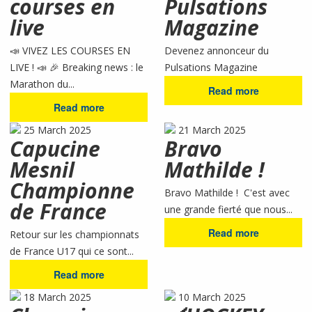
courses en
Pulsations
live
Magazine
📣 VIVEZ LES COURSES EN
Devenez annonceur du
LIVE ! 📣 🎉 Breaking news : le
Pulsations Magazine
Marathon du...
Read more
Read more
25 March 2025
21 March 2025
Capucine
Bravo
Mesnil
Mathilde !
Championne
Bravo Mathilde ! C'est avec
de France
une grande fierté que nous...
Read more
Retour sur les championnats
de France U17 qui ce sont...
Read more
18 March 2025
10 March 2025