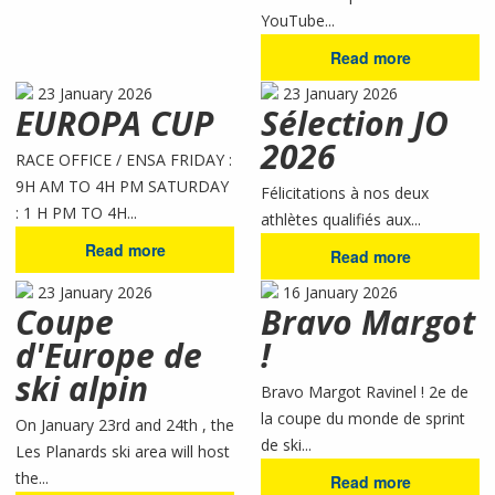
YouTube...
Read more
23 January 2026
23 January 2026
EUROPA CUP
Sélection JO
2026
RACE OFFICE / ENSA FRIDAY :
9H AM TO 4H PM SATURDAY
Félicitations à nos deux
: 1 H PM TO 4H...
athlètes qualifiés aux...
Read more
Read more
23 January 2026
16 January 2026
Coupe
Bravo Margot
d'Europe de
!
ski alpin
Bravo Margot Ravinel ! 2e de
la coupe du monde de sprint
On January 23rd and 24th , the
de ski...
Les Planards ski area will host
the...
Read more