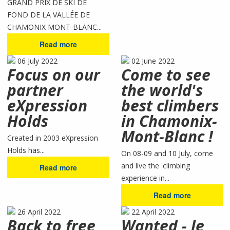
GRAND PRIX DE SKI DE
FOND DE LA VALLÉE DE
CHAMONIX MONT-BLANC...
Read more
06 July 2022
02 June 2022
Focus on our
Come to see
partner
the world's
eXpression
best climbers
Holds
in Chamonix-
Mont-Blanc !
Created in 2003 eXpression
Holds has...
On 08-09 and 10 July, come
and live the 'climbing
Read more
experience in...
Read more
26 April 2022
22 April 2022
Back to free
Wanted - le