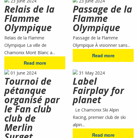
23 June 2024
23 June 2024
Relais de la
Passage de la
Flamme
Flamme
Olympique
Olympique
Relais de la Flamme
Passage de la Flamme
Olympique La ville de
Olympique À visionner sans...
Chamonix Mont Blanc a...
Read more
Read more
01 June 2024
31 May 2024
Tournoi de
Label
pétanque
Fairplay for
organisé par
planet
le Fan club
Le Chamonix Ski Alpin
club de
Racing, premier club de ski
Merlin
alpin...
Surget.
Read more