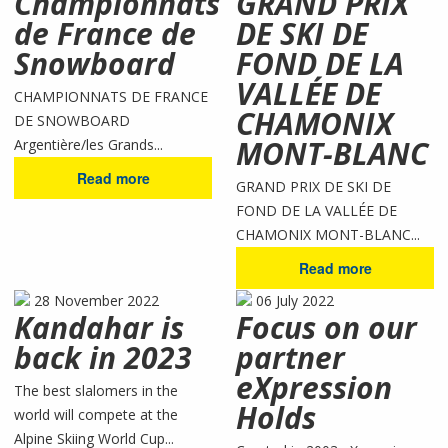
Championnats
GRAND PRIX
de France de
DE SKI DE
Snowboard
FOND DE LA
VALLÉE DE
CHAMPIONNATS DE FRANCE
CHAMONIX
DE SNOWBOARD
MONT-BLANC
Argentière/les Grands...
Read more
GRAND PRIX DE SKI DE
FOND DE LA VALLÉE DE
CHAMONIX MONT-BLANC...
Read more
28 November 2022
06 July 2022
Kandahar is
Focus on our
back in 2023
partner
eXpression
The best slalomers in the
Holds
world will compete at the
Alpine Skiing World Cup...