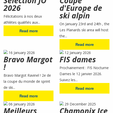
Sélection JO
Coupe
2026
d'Europe de
ski alpin
Félicitations à nos deux
athlètes qualifiés aux...
On January 23rd and 24th , the
Les Planards ski area will host
Read more
the...
Read more
16 January 2026
12 January 2026
Bravo Margot
FIS dames
!
Prochainement : FIS Nocturne
Dames le 12 janvier 2026.
Bravo Margot Ravinel ! 2e de
Suivez les...
la coupe du monde de sprint
de ski...
Read more
Read more
06 January 2026
29 December 2025
Meilleurs
Chamonix Ice