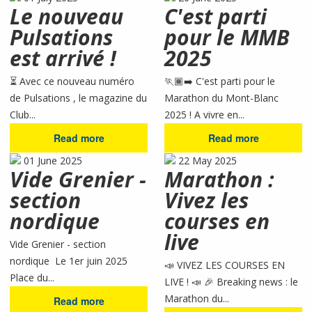
Le nouveau
C'est parti
Pulsations
pour le MMB
est arrivé !
2025
⏳ Avec ce nouveau numéro
🏃🏾‍➡️ C'est parti pour le
de Pulsations , le magazine du
Marathon du Mont-Blanc
Club...
2025 ! A vivre en...
Read more
Read more
01 June 2025
22 May 2025
Vide Grenier -
Marathon :
section
Vivez les
nordique
courses en
live
Vide Grenier - section
nordique Le 1er juin 2025
📣 VIVEZ LES COURSES EN
Place du...
LIVE ! 📣 🎉 Breaking news : le
Marathon du...
Read more