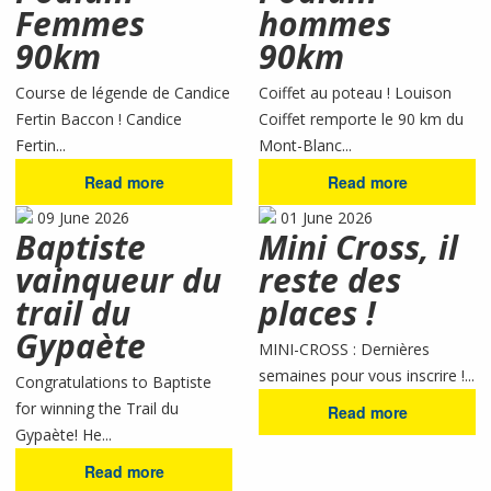
Femmes
hommes
90km
90km
Course de légende de Candice
Coiffet au poteau ! Louison
Fertin Baccon ! Candice
Coiffet remporte le 90 km du
Fertin...
Mont-Blanc...
Read more
Read more
09 June 2026
01 June 2026
Baptiste
Mini Cross, il
vainqueur du
reste des
trail du
places !
Gypaète
MINI-CROSS : Dernières
semaines pour vous inscrire !...
Congratulations to Baptiste
for winning the Trail du
Read more
Gypaète! He...
Read more