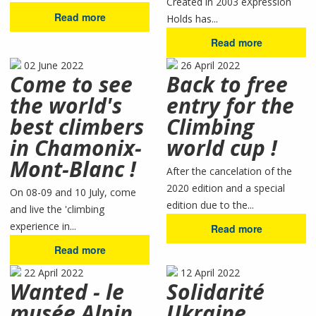
Created in 2003 eXpression
Read more
Holds has...
Read more
02 June 2022
26 April 2022
Come to see
Back to free
the world's
entry for the
best climbers
Climbing
in Chamonix-
world cup !
Mont-Blanc !
After the cancelation of the
2020 edition and a special
On 08-09 and 10 July, come
edition due to the...
and live the 'climbing
experience in...
Read more
Read more
22 April 2022
12 April 2022
Wanted - le
Solidarité
musée Alpin
Ukraine