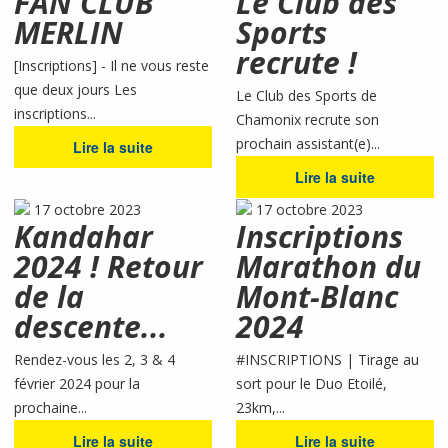
FAN CLUB
Le Club des
MERLIN
Sports
recrute !
[Inscriptions] - Il ne vous reste
que deux jours Les
Le Club des Sports de
inscriptions...
Chamonix recrute son
prochain assistant(e)...
Lire la suite
Lire la suite
17 octobre 2023
17 octobre 2023
Kandahar
Inscriptions
2024 ! Retour
Marathon du
de la
Mont-Blanc
descente...
2024
Rendez-vous les 2, 3 & 4
#INSCRIPTIONS | Tirage au
février 2024 pour la
sort pour le Duo Etoilé,
prochaine...
23km,...
Lire la suite
Lire la suite