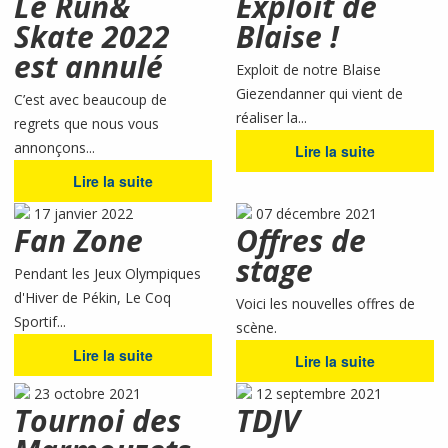
Le Run&
Exploit de
Skate 2022
Blaise !
est annulé
Exploit de notre Blaise
Giezendanner qui vient de
C’est avec beaucoup de
réaliser la...
regrets que nous vous
annonçons...
Lire la suite
Lire la suite
17 janvier 2022
07 décembre 2021
Fan Zone
Offres de
stage
Pendant les Jeux Olympiques
d'Hiver de Pékin, Le Coq
Voici les nouvelles offres de
Sportif...
scène.
Lire la suite
Lire la suite
23 octobre 2021
12 septembre 2021
Tournoi des
TDJV