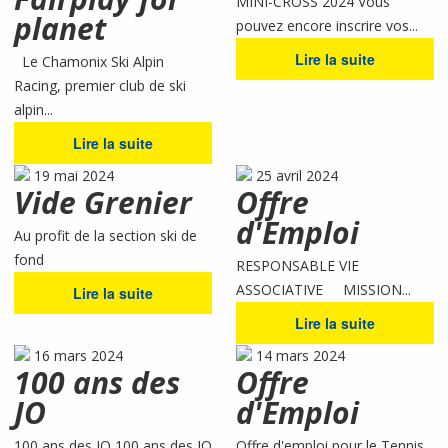
MINI-CROSS 2024 Vous
planet
pouvez encore inscrire vos...
Lire la suite
Le Chamonix Ski Alpin
Racing, premier club de ski
alpin...
Lire la suite
19 mai 2024
25 avril 2024
Vide Grenier
Offre
d'Emploi
Au profit de la section ski de
fond
RESPONSABLE VIE
ASSOCIATIVE MISSION...
Lire la suite
Lire la suite
16 mars 2024
14 mars 2024
100 ans des
Offre
JO
d'Emploi
100 ans des JO 100 ans des JO
Offre d'emploi pour le Tennis