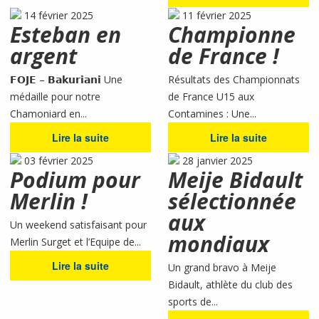
14 février 2025
11 février 2025
Esteban en
Championne
argent
de France !
𝗙𝗢𝗝𝗘 – 𝗕𝗮𝗸𝘂𝗿𝗶𝗮𝗻𝗶 Une
Résultats des Championnats
médaille pour notre
de France U15 aux
Chamoniard en...
Contamines : Une...
Lire la suite
Lire la suite
03 février 2025
28 janvier 2025
Podium pour
Meije Bidault
Merlin !
sélectionnée
aux
Un weekend satisfaisant pour
mondiaux
Merlin Surget et l’Equipe de...
Lire la suite
Un grand bravo à Meije
Bidault, athlète du club des
sports de...