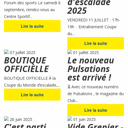
d'escalade
Forum des sports Le samedi 6
2025
septembre, rendez-vous au
Centre Sportif...
VENDREDI 11 JUILLET : 17h-
Lire la suite
19h : Entraînement Coupe
du...
Lire la suite
07 juillet 2025
01 juillet 2025
BOUTIQUE
Le nouveau
OFFICIELLE
Pulsations
est arrivé !
BOUTIQUE OFFICIELLE À la
Coupe du Monde d’escalade,...
⏳ Avec ce nouveau numéro
de Pulsations , le magazine du
Lire la suite
Club...
Lire la suite
26 juin 2025
01 juin 2025
C'est parti
Vide Grenier -