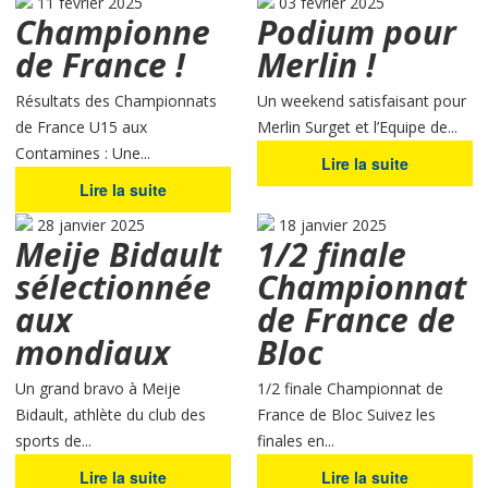
11 février 2025
03 février 2025
Championne
Podium pour
de France !
Merlin !
Résultats des Championnats
Un weekend satisfaisant pour
de France U15 aux
Merlin Surget et l’Equipe de...
Contamines : Une...
Lire la suite
Lire la suite
28 janvier 2025
18 janvier 2025
Meije Bidault
1/2 finale
sélectionnée
Championnat
aux
de France de
mondiaux
Bloc
Un grand bravo à Meije
1/2 finale Championnat de
Bidault, athlète du club des
France de Bloc Suivez les
sports de...
finales en...
Lire la suite
Lire la suite