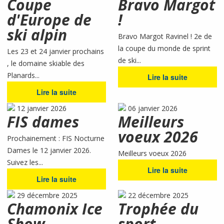
Coupe
Bravo Margot
d'Europe de
!
ski alpin
Bravo Margot Ravinel ! 2e de
la coupe du monde de sprint
Les 23 et 24 janvier prochains
de ski...
, le domaine skiable des
Planards...
Lire la suite
Lire la suite
12 janvier 2026
06 janvier 2026
FIS dames
Meilleurs
voeux 2026
Prochainement : FIS Nocturne
Dames le 12 janvier 2026.
Meilleurs voeux 2026
Suivez les...
Lire la suite
Lire la suite
29 décembre 2025
22 décembre 2025
Chamonix Ice
Trophée du
Show
sport