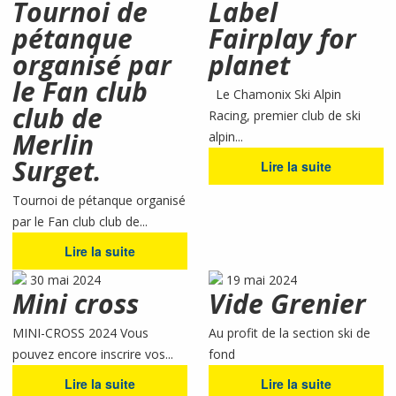
Tournoi de
Label
pétanque
Fairplay for
organisé par
planet
le Fan club
Le Chamonix Ski Alpin
club de
Racing, premier club de ski
Merlin
alpin...
Surget.
Lire la suite
Tournoi de pétanque organisé
par le Fan club club de...
Lire la suite
30 mai 2024
19 mai 2024
Mini cross
Vide Grenier
MINI-CROSS 2024 Vous
Au profit de la section ski de
pouvez encore inscrire vos...
fond
Lire la suite
Lire la suite