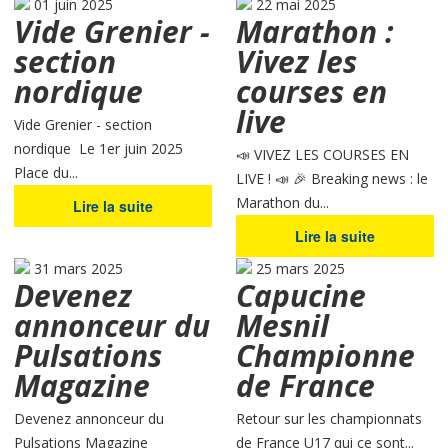
01 juin 2025
22 mai 2025
Vide Grenier -
Marathon :
section
Vivez les
nordique
courses en
live
Vide Grenier - section
nordique Le 1er juin 2025
📣 VIVEZ LES COURSES EN
Place du...
LIVE ! 📣 🎉 Breaking news : le
Marathon du...
Lire la suite
Lire la suite
31 mars 2025
25 mars 2025
Devenez
Capucine
annonceur du
Mesnil
Pulsations
Championne
Magazine
de France
Devenez annonceur du
Retour sur les championnats
Pulsations Magazine
de France U17 qui ce sont...