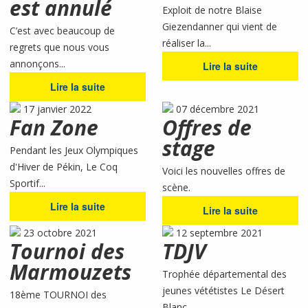
est annulé
Exploit de notre Blaise
Giezendanner qui vient de
C’est avec beaucoup de
réaliser la...
regrets que nous vous
annonçons...
Lire la suite
Lire la suite
17 janvier 2022
07 décembre 2021
Fan Zone
Offres de
stage
Pendant les Jeux Olympiques
d'Hiver de Pékin, Le Coq
Voici les nouvelles offres de
Sportif...
scène.
Lire la suite
Lire la suite
23 octobre 2021
12 septembre 2021
Tournoi des
TDJV
Marmouzets
Trophée départemental des
jeunes vététistes Le Désert
18ème TOURNOI des
Blanc ...