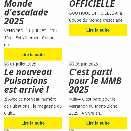
Monde
OFFICIELLE
d'escalade
BOUTIQUE OFFICIELLE À la
2025
Coupe du Monde d’escalade,...
Lire la suite
VENDREDI 11 JUILLET : 17h-
19h : Entraînement Coupe
du...
Lire la suite
01 juillet 2025
26 juin 2025
Le nouveau
C'est parti
Pulsations
pour le MMB
est arrivé !
2025
⏳ Avec ce nouveau numéro
🏃🏾‍➡️ C'est parti pour le
de Pulsations , le magazine du
Marathon du Mont-Blanc
Club...
2025 ! A vivre en...
Lire la suite
Lire la suite