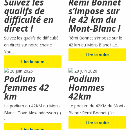
Suivez les
Rémi Bonnet
qualifs de
s’impose sur
difficulté en
le 42 km du
direct !
Mont-Blanc !
Suivez les qualifs de difficulté
Rémi Bonnet s’impose sur le
en direct sur notre chaine
42 km du Mont-Blanc ! Le...
You...
Lire la suite
Lire la suite
28 juin 2026
28 juin 2026
Podium
Podium
femmes 42
Hommes
km
42km
Le podium du 42KM du Mont-
Le podium du 42KM du Mont-
Blanc : Tove Alexandersson ( )
Blanc : Rémi Bonnet ( ) :...
:...
Lire la suite
Lire la suite