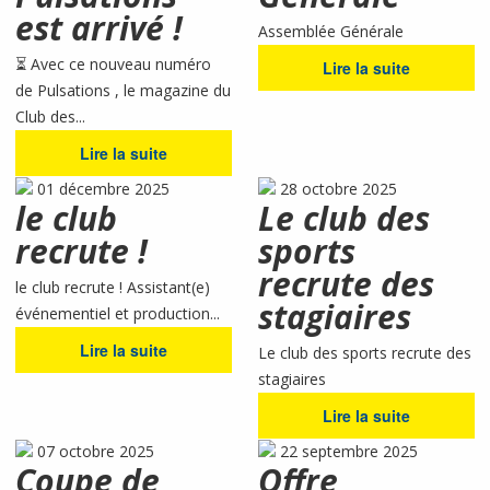
est arrivé !
Assemblée Générale
⏳ Avec ce nouveau numéro
Lire la suite
de Pulsations , le magazine du
Club des...
Lire la suite
01 décembre 2025
28 octobre 2025
le club
Le club des
recrute !
sports
recrute des
le club recrute ! Assistant(e)
stagiaires
événementiel et production...
Lire la suite
Le club des sports recrute des
stagiaires
Lire la suite
07 octobre 2025
22 septembre 2025
Coupe de
Offre