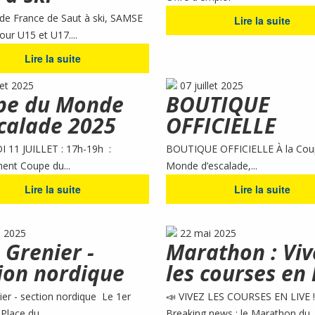
de France de Saut à ski, SAMSE
Lire la suite
our U15 et U17....
Lire la suite
let 2025
07 juillet 2025
pe du Monde
BOUTIQUE
calade 2025
OFFICIELLE
 11 JUILLET : 17h-19h :
BOUTIQUE OFFICIELLE À la Cou
ent Coupe du...
Monde d’escalade,...
Lire la suite
Lire la suite
n 2025
22 mai 2025
 Grenier -
Marathon : Viv
ion nordique
les courses en 
ier - section nordique Le 1er
📣 VIVEZ LES COURSES EN LIVE !
Place du...
Breaking news : le Marathon du..