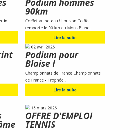
es
Podium hommes
90km
rtin
Coiffet au poteau ! Louison Coiffet
remporte le 90 km du Mont-Blanc...
Lire la suite
02 avril 2026
rint
Podium pour
Blaise !
Championnats de France Championnats
de France - Trophée...
Lire la suite
16 mars 2026
s
OFFRE D'EMPLOI
'âme
TENNIS