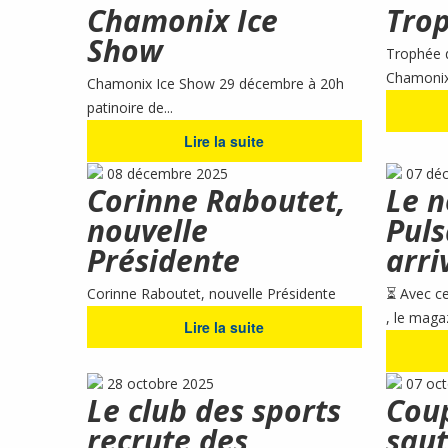
Chamonix Ice
Trop
Show
Trophée d
Chamonix 
Chamonix Ice Show 29 décembre à 20h
patinoire de...
Lire la suite
08 décembre 2025
07 dé
Corinne Raboutet,
Le 
nouvelle
Puls
Présidente
arri
Corinne Raboutet, nouvelle Présidente
⏳ Avec c
, le magaz
Lire la suite
28 octobre 2025
07 oc
Le club des sports
Coup
recrute des
saut