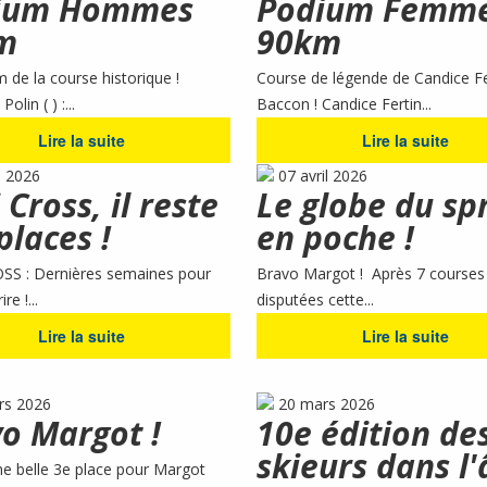
ium Hommes
Podium Femm
m
90km
 de la course historique !
Course de légende de Candice Fe
olin ( ) :...
Baccon ! Candice Fertin...
Lire la suite
Lire la suite
n 2026
07 avril 2026
 Cross, il reste
Le globe du sp
places !
en poche !
SS : Dernières semaines pour
Bravo Margot ! Après 7 courses
re !...
disputées cette...
Lire la suite
Lire la suite
rs 2026
20 mars 2026
o Margot !
10e édition de
skieurs dans l
e belle 3e place pour Margot