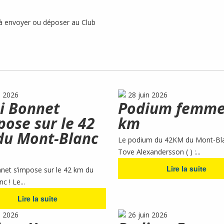
 à envoyer ou déposer au Club
n 2026
28 juin 2026
i Bonnet
Podium femme
pose sur le 42
km
du Mont-Blanc
Le podium du 42KM du Mont-Bla
Tove Alexandersson ( ) :...
Lire la suite
et s’impose sur le 42 km du
 ! Le...
Lire la suite
n 2026
26 juin 2026