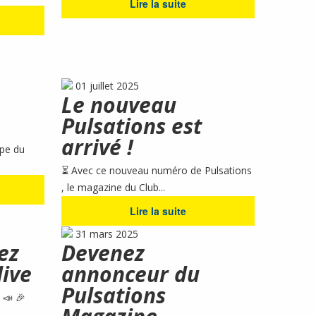
Lire la suite
01 juillet 2025
Le nouveau
Pulsations est
arrivé !
pe du
⏳ Avec ce nouveau numéro de Pulsations
, le magazine du Club...
Lire la suite
31 mars 2025
ez
Devenez
live
annonceur du
Pulsations
 📣 🎉
.