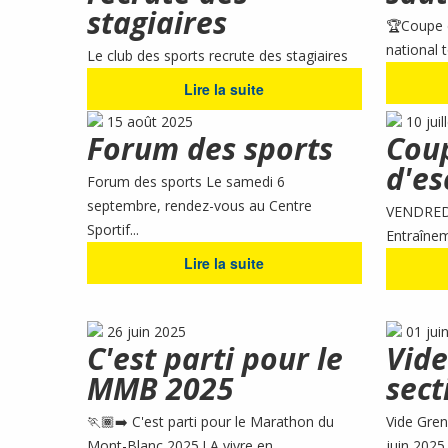
stagiaires
🏆Coupe 
national t
Le club des sports recrute des stagiaires
Lire la suite
15 août 2025
10 juil
Forum des sports
Cou
d'es
Forum des sports Le samedi 6
septembre, rendez-vous au Centre
VENDREDI
Sportif...
Entraînem
Lire la suite
26 juin 2025
01 jui
C'est parti pour le
Vide
MMB 2025
sect
🏃🏾‍➡️ C'est parti pour le Marathon du
Vide Gren
Mont-Blanc 2025 ! A vivre en...
juin 2025 