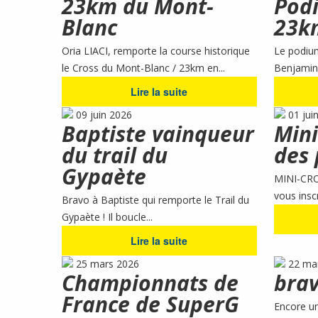
23km du Mont-
Pod
Blanc
23k
Oria LIACI, remporte la course historique
Le podium
le Cross du Mont-Blanc / 23km en...
Benjamin P
Lire la suite
09 juin 2026
01 jui
Baptiste vainqueur
Mini
du trail du
des 
Gypaète
MINI-CRO
vous inscri
Bravo à Baptiste qui remporte le Trail du
Gypaète ! Il boucle...
Lire la suite
25 mars 2026
22 ma
Championnats de
brav
France de SuperG
Encore un