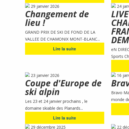
29 janvier 2026
24 jan
Changement de
LIVE
lieu !
CHA
FRA
GRAND PRIX DE SKI DE FOND DE LA
DEM
VALLEE DE CHAMONIX MONT-BLANC...
Lire la suite
eN DIRECT
Sports Ch
23 janvier 2026
16 jan
Coupe d'Europe de
Brav
ski alpin
Bravo Mar
monde de s
Les 23 et 24 janvier prochains , le
domaine skiable des Planards...
Lire la suite
29 décembre 2025
22 dé