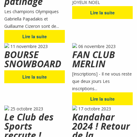
patinage
JOYEUX NOEL
Les champions Olympiques
Lire la suite
Gabriella Papadakis et
Guillaume Cizeron sont de...
Lire la suite
11 novembre 2023
06 novembre 2023
BOURSE
FAN CLUB
SNOWBOARD
MERLIN
[Inscriptions] - Il ne vous reste
Lire la suite
que deux jours Les
inscriptions...
Lire la suite
25 octobre 2023
17 octobre 2023
Le Club des
Kandahar
Sports
2024 ! Retour
recrute !
de la