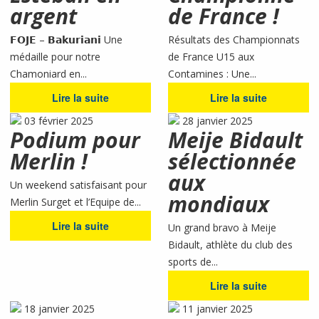
argent
de France !
𝗙𝗢𝗝𝗘 – 𝗕𝗮𝗸𝘂𝗿𝗶𝗮𝗻𝗶 Une
Résultats des Championnats
médaille pour notre
de France U15 aux
Chamoniard en...
Contamines : Une...
Lire la suite
Lire la suite
03 février 2025
28 janvier 2025
Podium pour
Meije Bidault
Merlin !
sélectionnée
aux
Un weekend satisfaisant pour
mondiaux
Merlin Surget et l’Equipe de...
Lire la suite
Un grand bravo à Meije
Bidault, athlète du club des
sports de...
Lire la suite
18 janvier 2025
11 janvier 2025