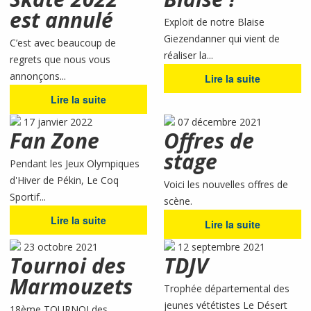
est annulé
Exploit de notre Blaise
Giezendanner qui vient de
C’est avec beaucoup de
réaliser la...
regrets que nous vous
annonçons...
Lire la suite
Lire la suite
17 janvier 2022
07 décembre 2021
Fan Zone
Offres de
stage
Pendant les Jeux Olympiques
d'Hiver de Pékin, Le Coq
Voici les nouvelles offres de
Sportif...
scène.
Lire la suite
Lire la suite
23 octobre 2021
12 septembre 2021
Tournoi des
TDJV
Marmouzets
Trophée départemental des
jeunes vététistes Le Désert
18ème TOURNOI des