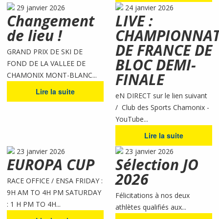
29 janvier 2026
24 janvier 2026
Changement
LIVE :
de lieu !
CHAMPIONNA
DE FRANCE DE
GRAND PRIX DE SKI DE
BLOC DEMI-
FOND DE LA VALLEE DE
FINALE
CHAMONIX MONT-BLANC...
Lire la suite
eN DIRECT sur le lien suivant
/ Club des Sports Chamonix -
YouTube...
Lire la suite
23 janvier 2026
23 janvier 2026
EUROPA CUP
Sélection JO
2026
RACE OFFICE / ENSA FRIDAY :
9H AM TO 4H PM SATURDAY
Félicitations à nos deux
: 1 H PM TO 4H...
athlètes qualifiés aux...