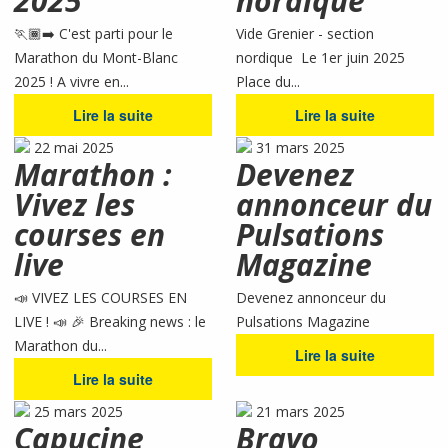
2025
nordique
🏃🏾‍➡️ C'est parti pour le
Vide Grenier - section
Marathon du Mont-Blanc
nordique Le 1er juin 2025
2025 ! A vivre en...
Place du...
Lire la suite
Lire la suite
22 mai 2025
31 mars 2025
Marathon :
Devenez
Vivez les
annonceur du
courses en
Pulsations
live
Magazine
📣 VIVEZ LES COURSES EN
Devenez annonceur du
LIVE ! 📣 🎉 Breaking news : le
Pulsations Magazine
Marathon du...
Lire la suite
Lire la suite
25 mars 2025
21 mars 2025
Capucine
Bravo