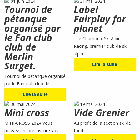
01 juin 2024
31 mai 2024
Tournoi de
Label
pétanque
Fairplay for
organisé par
planet
le Fan club
Le Chamonix Ski Alpin
club de
Racing, premier club de ski
Merlin
alpin...
Surget.
Lire la suite
Tournoi de pétanque organisé
par le Fan club club de...
Lire la suite
30 mai 2024
19 mai 2024
Mini cross
Vide Grenier
MINI-CROSS 2024 Vous
Au profit de la section ski de
pouvez encore inscrire vos...
fond