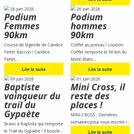
26 juin 2026
26 juin 2026
Podium
Podium
Femmes
hommes
90km
90km
Course de légende de Candice
Coiffet au poteau ! Louison
Fertin Baccon ! Candice
Coiffet remporte le 90 km du
Fertin...
Mont-Blanc...
Lire la suite
Lire la suite
09 juin 2026
01 juin 2026
Baptiste
Mini Cross, il
vainqueur du
reste des
trail du
places !
Gypaète
MINI-CROSS : Dernières
semaines pour vous inscrire !...
Bravo à Baptiste qui remporte
le Trail du Gypaète ! Il boucle...
Lire la suite