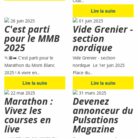
Club...
Lire la suite
26 juin 2025
01 juin 2025
C'est parti
Vide Grenier -
pour le MMB
section
2025
nordique
🏃🏾‍➡️ C'est parti pour le
Vide Grenier - section
Marathon du Mont-Blanc
nordique Le 1er juin 2025
2025 ! A vivre en...
Place du...
Lire la suite
Lire la suite
22 mai 2025
31 mars 2025
Marathon :
Devenez
Vivez les
annonceur du
courses en
Pulsations
live
Magazine