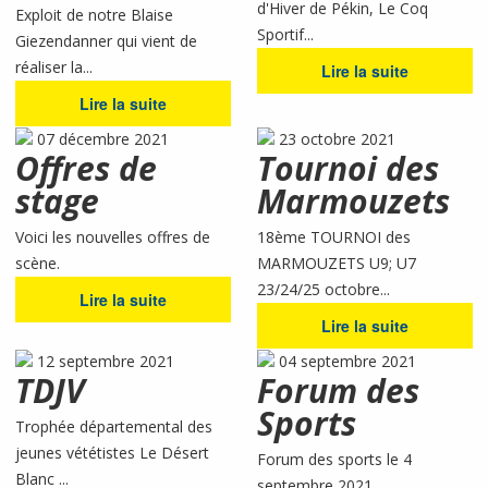
d'Hiver de Pékin, Le Coq
Exploit de notre Blaise
Sportif...
Giezendanner qui vient de
réaliser la...
Lire la suite
Lire la suite
07 décembre 2021
23 octobre 2021
Offres de
Tournoi des
stage
Marmouzets
Voici les nouvelles offres de
18ème TOURNOI des
scène.
MARMOUZETS U9; U7
23/24/25 octobre...
Lire la suite
Lire la suite
12 septembre 2021
04 septembre 2021
TDJV
Forum des
Sports
Trophée départemental des
jeunes vététistes Le Désert
Forum des sports le 4
Blanc ...
septembre 2021...