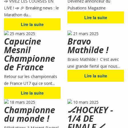
📣 VIVEZ LES COURSES EN
Devenez annonceur du
LIVE ! 📣 🎉 Breaking news : le
Pulsations Magazine
Marathon du...
Lire la suite
Lire la suite
25 mars 2025
21 mars 2025
Capucine
Bravo
Mesnil
Mathilde !
Championne
Bravo Mathilde ! C'est avec
de France
une grande fierté que nous...
Lire la suite
Retour sur les championnats
de France U17 qui ce sont...
Lire la suite
18 mars 2025
10 mars 2025
Championne
🏒HOCKEY -
du monde !
1/4 DE
FINALE🏒
Félicitations à Margot Ravinel