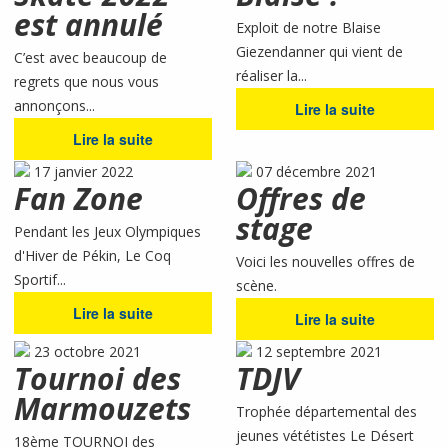
est annulé
Exploit de notre Blaise
Giezendanner qui vient de
C’est avec beaucoup de
réaliser la...
regrets que nous vous
annonçons...
Lire la suite
Lire la suite
17 janvier 2022
07 décembre 2021
Fan Zone
Offres de
stage
Pendant les Jeux Olympiques
d'Hiver de Pékin, Le Coq
Voici les nouvelles offres de
Sportif...
scène.
Lire la suite
Lire la suite
23 octobre 2021
12 septembre 2021
Tournoi des
TDJV
Marmouzets
Trophée départemental des
jeunes vététistes Le Désert
18ème TOURNOI des