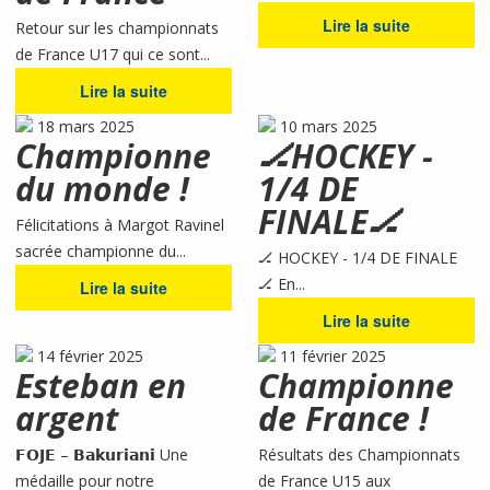
Lire la suite
Retour sur les championnats
de France U17 qui ce sont...
Lire la suite
18 mars 2025
10 mars 2025
Championne
🏒HOCKEY -
du monde !
1/4 DE
FINALE🏒
Félicitations à Margot Ravinel
sacrée championne du...
🏒 HOCKEY - 1/4 DE FINALE
🏒 En...
Lire la suite
Lire la suite
14 février 2025
11 février 2025
Esteban en
Championne
argent
de France !
𝗙𝗢𝗝𝗘 – 𝗕𝗮𝗸𝘂𝗿𝗶𝗮𝗻𝗶 Une
Résultats des Championnats
médaille pour notre
de France U15 aux