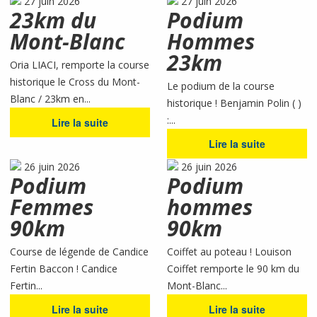
27 juin 2026
27 juin 2026
23km du
Podium
Mont-Blanc
Hommes
23km
Oria LIACI, remporte la course
historique le Cross du Mont-
Le podium de la course
Blanc / 23km en...
historique ! Benjamin Polin ( )
:...
Lire la suite
Lire la suite
26 juin 2026
26 juin 2026
Podium
Podium
Femmes
hommes
90km
90km
Course de légende de Candice
Coiffet au poteau ! Louison
Fertin Baccon ! Candice
Coiffet remporte le 90 km du
Fertin...
Mont-Blanc...
Lire la suite
Lire la suite