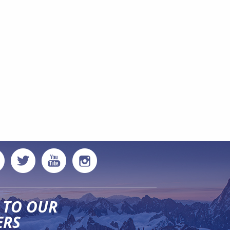
 TO OUR
ERS