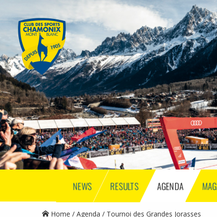
NEWS
RESULTS
AGENDA
MAG
Home
Agenda
Tournoi des Grandes Jorasses