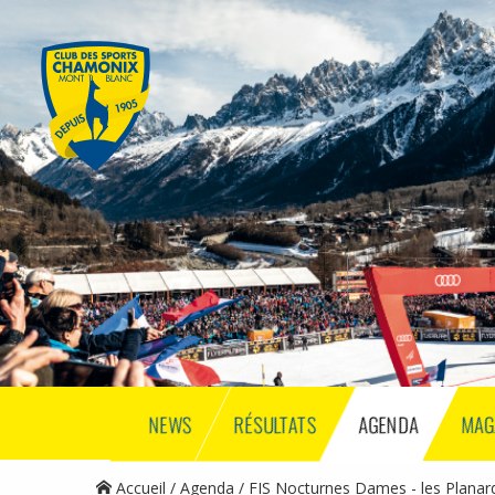
NEWS
RÉSULTATS
AGENDA
MAG
Accueil
Agenda
FIS Nocturnes Dames - les Planar