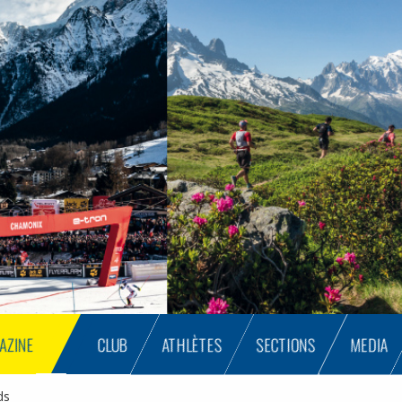
AZINE
CLUB
ATHLÈTES
SECTIONS
MEDIA
ds